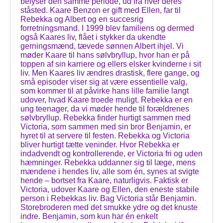
belyser den samme periode, ud fra hver deres
ståsted. Kaare Benzon er gift med Ellen, far til
Rebekka og Albert og en succesrig
forretningsmand. I 1999 blev familiens og dermed
også Kaares liv, flået i stykker da ukendte
gerningsmænd, tævede sønnen Albert ihjel. Vi
møder Kaare til hans sølvbryllup, hvor han er på
toppen af sin karriere og ellers elsker kvinderne i sit
liv. Men Kaares liv ændres drastisk, flere gange, og
små episoder viser sig at være essentielle valg,
som kommer til at påvirke hans lille familie langt
udover, hvad Kaare troede muligt. Rebekka er en
ung teenager, da vi møder hende til forældrenes
sølvbryllup. Rebekka finder hurtigt sammen med
Victoria, som sammen med sin bror Benjamin, er
hyret til at servere til festen. Rebekka og Victoria
bliver hurtigt tætte veninder. Hvor Rebekka er
indadvendt og kontrollerende, er Victoria fri og uden
hæmninger. Rebekka uddanner sig til læge, mens
mændene i hendes liv, alle som én, synes at svigte
hende – bortset fra Kaare, naturligvis. Faktisk er
Victoria, udover Kaare og Ellen, den eneste stabile
person i Rebekkas liv. Bag Victoria står Benjamin.
Storebroderen med det smukke ydre og det knuste
indre. Benjamin, som kun har én enkelt