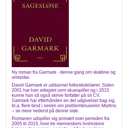
Ny roman fra Garmark - denne gang om skæbne og
omtanke.
David Garmark er uddannet folkeskolelærer. Siden
2001 har han arbejdet som skuespiller og i 2015
kunne han så også skrive forfatter på sit CV.
Garmark har efterhånden en del udgivelser bag sig,
bl.a. flere bind i serien om problemknuseren Martins
– se mere nederst på denne side.
Romanen udspiller sig primært over perioden fra
2005 til 2015, hvor tre menneskers livshistorie