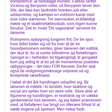
kompetence: at nedlægge kvinder. Faktisk skifter
Victoria og Benjamin roller, så Benjamin bliver den
lille, der ikke kan fastholde hverken job eller
uddannelse, og kæmper en voldsom kamp mod
sine indre dæmoner. Tre mennesker, et tilfældigt
møde og et skæbnefællesskab, som ingen kunne
forudse. Det er, hvad ”De sagesløse” serverer for
læserne.
Romanens opbygning fungerer fint. De tre spor,
hvor årtiet folder sig ud fra hver af de tre
hovedpersoners verden, giver læseren det indblik,
der skal til, for at samle billederne og fortællingen.
Sproget er i helheden let tilgængeligt, til gengæld
kom jeg aldrig til at tro på de momentvise poetiske
opbygninger – det blev FOR forceret. Derfor stak
også de redigeringsmæssige svipsere ud og
forstyrrede læseflowet.
I løbet af det årti handlingen udspiller sig, får
læseren et indblik i to familier, hvor skæbne og
social arv spiller hver sin store rolle. Store dele af
figurerne og handlingen, er realistisk og vil vække
genkendelse hos læseren, og jeg køber præmissen
med, at forfatteren har brugt sin litterære frihed til at
sætte tingene på spidsen. Men netop fordi,